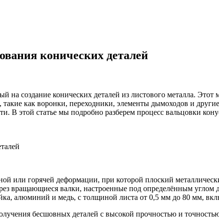
ования конических деталей
й на создание конических деталей из листового металла. Этот м
, такие как воронки, переходники, элементы дымоходов и други
и. В этой статье мы подробно разберем процесс вальцовки кону
дной или горячей деформации, при которой плоский металлическ
через вращающиеся валки, настроенные под определённым углом 
йка, алюминий и медь, с толщиной листа от 0,5 мм до 80 мм, вкл
лучения бесшовных деталей с высокой прочностью и точностью 