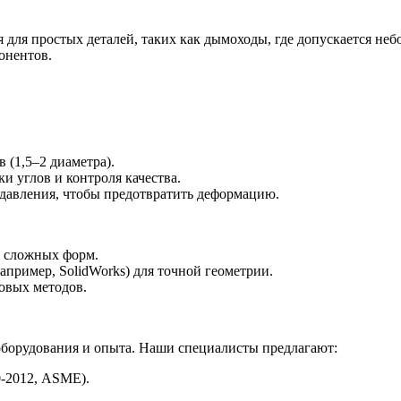
 для простых деталей, таких как дымоходы, где допускается неб
онентов.
(1,5–2 диаметра).
и углов и контроля качества.
о давления, чтобы предотвратить деформацию.
и сложных форм.
пример, SolidWorks) для точной геометрии.
овых методов.
 оборудования и опыта. Наши специалисты предлагают:
0-2012, ASME).