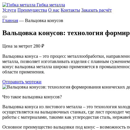
Гибка
металла
Услуги
Преимущества
О нас
Контакты
Заказать расчёт
Главная
— Вальцовка конусов
Вальцовка конусов: технология формир
Цена за метр
от 280 ₽
Вальцовка конуса – это процесс металлообработки, направленны
металла, позволяет изготавливать изделия с плавным сужением
конус вальцовка металла широко применяется в промышленност
области применения.
Отправить чертежи
Что такое вальцовка конусов?
Вальцовка конуса из листового металла – это технология холо
осуществляется на вальцовочных станках, где лист проходит 
работы с материалами, такими как углеродистая сталь, нержаве
Основное преимущество вальцовки под конус – возможность по