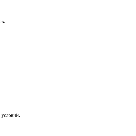
ов.
 условий.